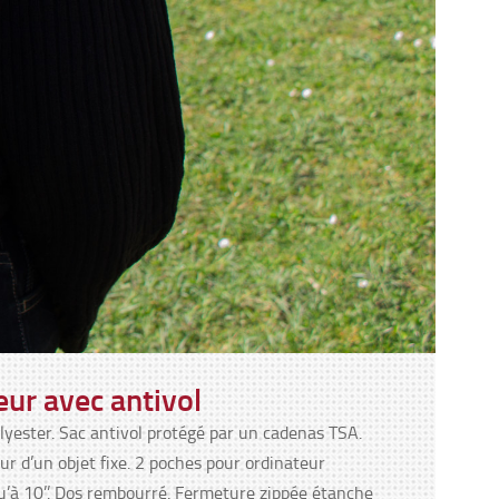
eur avec antivol
lyester. Sac antivol protégé par un cadenas TSA.
ur d’un objet fixe. 2 poches pour ordinateur
squ’à 10’’. Dos rembourré. Fermeture zippée étanche