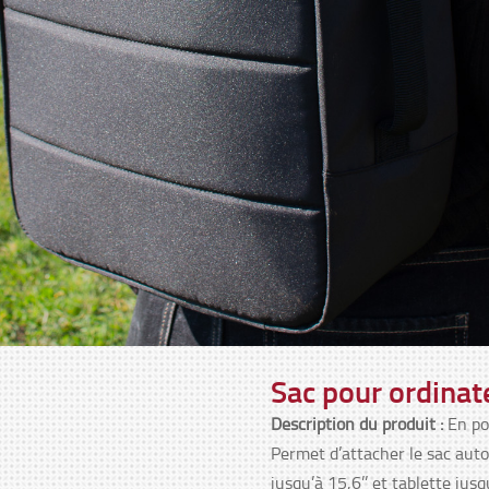
Sac pour ordinat
Description du produit :
En po
Permet d’attacher le sac auto
jusqu’à 15,6’’ et tablette ju